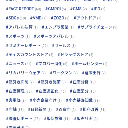
#FACT REPORT
#GMROI
#GMS
#IPO
(63)
(5)
(2)
(1)
#SDGs
#VMD
#ZOZO
#アウトドア
(10)
(7)
(2)
(1)
#アパレル決算
#エンプラ営業
#サプライチェーン
(1)
(1)
(1)
#スポーツ
#スポーツアパレル
(1)
(1)
#セミナーレポート
#セールス
(22)
(1)
#ディスカウントストア
#ドラッグストア
(3)
(3)
#ニュース
#プロパー消化
#ホームセンター
(21)
(8)
(1)
#リカバリーウェア
#ワークマン
#倉庫出荷
(2)
(2)
(2)
#値引き抑制
#値引き施策
#在庫分析
(9)
(3)
(13)
#在庫管理
#在庫適正化
#在庫配分
(33)
(46)
(10)
#客単価
#小売企業向け
#小売基礎知識
(8)
(1)
(38)
#店舗
#日経新聞
#百貨店
#粗利改善
(13)
(1)
(2)
(31)
#調査レポート
#販促施策
#販売計画
(28)
(11)
(2)
#需要予測
(3)