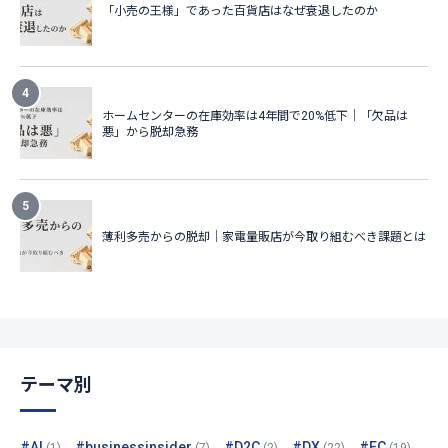
テーマ別
#AI
#businessinsider
#D2C
#DX
#EC
(1)
(7)
(2)
(22)
(19)