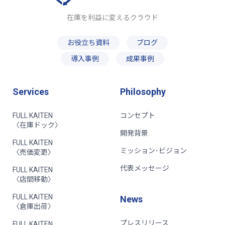
在庫を利益に変えるクラウド
お役立ち資料
ブログ
導入事例
成果事例
Services
Philosophy
FULL KAITEN
コンセプト
〈在庫ドック〉
開発背景
FULL KAITEN
ミッション･ビジョン
〈売価変更〉
代表メッセージ
FULL KAITEN
〈店間移動〉
FULL KAITEN
News
〈倉庫出荷〉
プレスリリース
FULL KAITEN