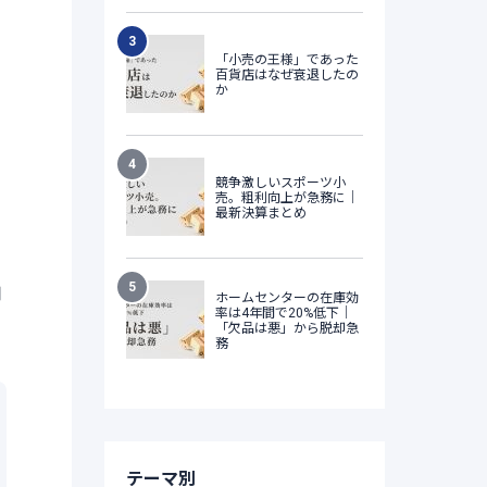
用
テーマ別