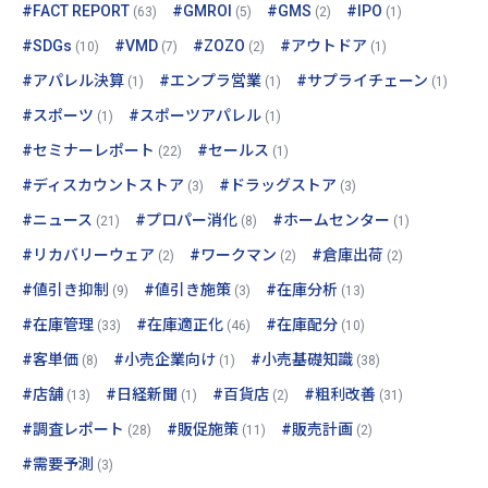
#FACT REPORT
#GMROI
#GMS
#IPO
(63)
(5)
(2)
(1)
#SDGs
#VMD
#ZOZO
#アウトドア
(10)
(7)
(2)
(1)
#アパレル決算
#エンプラ営業
#サプライチェーン
(1)
(1)
(1)
#スポーツ
#スポーツアパレル
(1)
(1)
#セミナーレポート
#セールス
(22)
(1)
#ディスカウントストア
#ドラッグストア
(3)
(3)
#ニュース
#プロパー消化
#ホームセンター
(21)
(8)
(1)
#リカバリーウェア
#ワークマン
#倉庫出荷
(2)
(2)
(2)
#値引き抑制
#値引き施策
#在庫分析
(9)
(3)
(13)
#在庫管理
#在庫適正化
#在庫配分
(33)
(46)
(10)
#客単価
#小売企業向け
#小売基礎知識
(8)
(1)
(38)
#店舗
#日経新聞
#百貨店
#粗利改善
(13)
(1)
(2)
(31)
#調査レポート
#販促施策
#販売計画
(28)
(11)
(2)
#需要予測
(3)