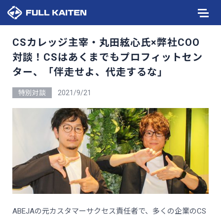
CSカレッジ主宰・丸田絃心氏×弊社COO
対談！CSはあくまでもプロフィットセン
ター、「伴走せよ、代走するな」
特別対談
2021/9/21
ABEJAの元カスタマーサクセス責任者で、多くの企業のCS