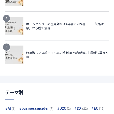
テーマ別
#AI
#businessinsider
#D2C
#DX
#EC
(1)
(7)
(2)
(22)
(19)