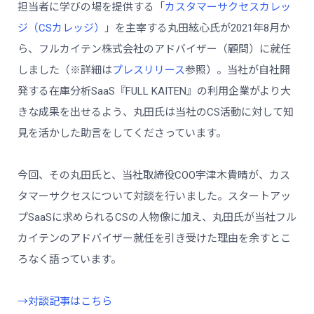
担当者に学びの場を提供する「
カスタマーサクセスカレッ
ジ（CSカレッジ）
」を主宰する丸田絃心氏が2021年8月か
ら、フルカイテン株式会社のアドバイザー（顧問）に就任
しました（※詳細は
プレスリリース
参照）。当社が自社開
発する在庫分析SaaS『FULL KAITEN』の利用企業がより大
きな成果を出せるよう、丸田氏は当社のCS活動に対して知
見を活かした助言をしてくださっています。
今回、その丸田氏と、当社取締役COO宇津木貴晴が、カス
タマーサクセスについて対談を行いました。スタートアッ
プSaaSに求められるCSの人物像に加え、丸田氏が当社フル
カイテンのアドバイザー就任を引き受けた理由を余すとこ
ろなく語っています。
→対談記事はこちら