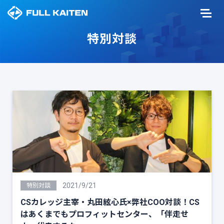
特別対談
2021/9/21
特別対談
CSカレッジ主宰・丸田絃心氏×弊社COO対談！CS
はあくまでもプロフィットセンター、「伴走せ