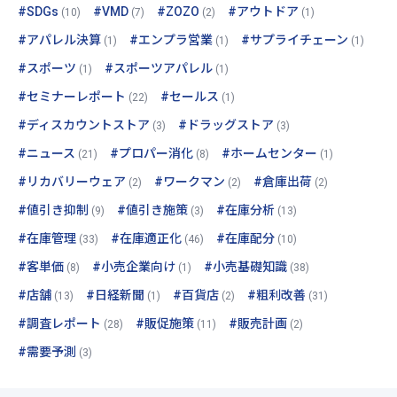
#SDGs
#VMD
#ZOZO
#アウトドア
(10)
(7)
(2)
(1)
#アパレル決算
#エンプラ営業
#サプライチェーン
(1)
(1)
(1)
#スポーツ
#スポーツアパレル
(1)
(1)
#セミナーレポート
#セールス
(22)
(1)
#ディスカウントストア
#ドラッグストア
(3)
(3)
#ニュース
#プロパー消化
#ホームセンター
(21)
(8)
(1)
#リカバリーウェア
#ワークマン
#倉庫出荷
(2)
(2)
(2)
#値引き抑制
#値引き施策
#在庫分析
(9)
(3)
(13)
#在庫管理
#在庫適正化
#在庫配分
(33)
(46)
(10)
#客単価
#小売企業向け
#小売基礎知識
(8)
(1)
(38)
#店舗
#日経新聞
#百貨店
#粗利改善
(13)
(1)
(2)
(31)
#調査レポート
#販促施策
#販売計画
(28)
(11)
(2)
#需要予測
(3)