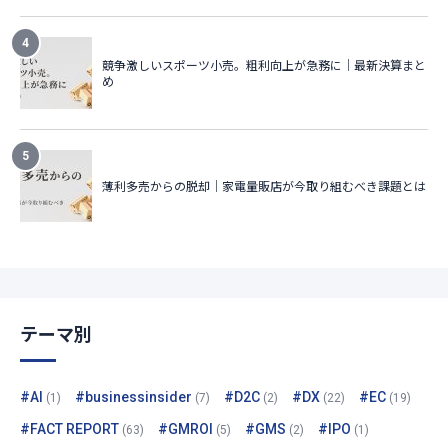
テーマ別
#AI
#businessinsider
#D2C
#DX
#EC
(1)
(7)
(2)
(22)
(19)
#FACT REPORT
#GMROI
#GMS
#IPO
(63)
(5)
(2)
(1)