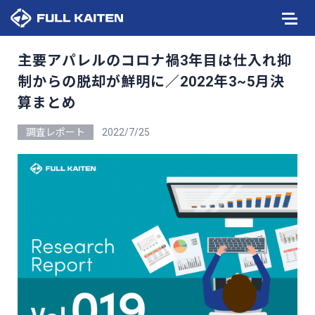
主要アパレルのコロナ禍3年目は仕入れ抑
制からの脱却が鮮明に／2022年3~5月決
算まとめ
調査レポート
2022/7/25