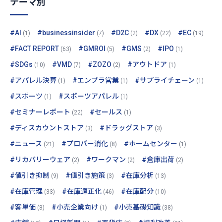
テーマ別
#AI
#businessinsider
#D2C
#DX
#EC
(1)
(7)
(2)
(22)
(19)
#FACT REPORT
#GMROI
#GMS
#IPO
(63)
(5)
(2)
(1)
#SDGs
#VMD
#ZOZO
#アウトドア
(10)
(7)
(2)
(1)
#アパレル決算
#エンプラ営業
#サプライチェーン
(1)
(1)
(1)
#スポーツ
#スポーツアパレル
(1)
(1)
#セミナーレポート
#セールス
(22)
(1)
#ディスカウントストア
#ドラッグストア
(3)
(3)
#ニュース
#プロパー消化
#ホームセンター
(21)
(8)
(1)
#リカバリーウェア
#ワークマン
#倉庫出荷
(2)
(2)
(2)
#値引き抑制
#値引き施策
#在庫分析
(9)
(3)
(13)
#在庫管理
#在庫適正化
#在庫配分
(33)
(46)
(10)
#客単価
#小売企業向け
#小売基礎知識
(8)
(1)
(38)