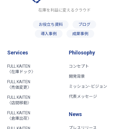
在庫を利益に変えるクラウド
お役立ち資料
ブログ
導入事例
成果事例
Services
Philosophy
FULL KAITEN
コンセプト
〈在庫ドック〉
開発背景
FULL KAITEN
ミッション･ビジョン
〈売価変更〉
代表メッセージ
FULL KAITEN
〈店間移動〉
FULL KAITEN
News
〈倉庫出荷〉
プレスリリース
FULL KAITEN