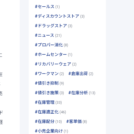
#セールス
(1)
#ディスカウントストア
(3)
#ドラッグストア
(3)
#ニュース
(21)
#プロパー消化
(8)
#ホームセンター
に
(1)
#リカバリーウェア
(2)
#ワークマン
#倉庫出荷
在
(2)
(2)
#値引き抑制
越
(9)
#値引き施策
#在庫分析
売
(3)
(13)
#在庫管理
(33)
#在庫適正化
ド
(46)
#在庫配分
#客単価
経
(10)
(8)
#小売企業向け
(1)