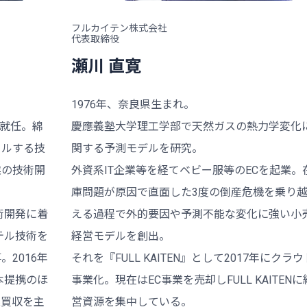
フルカイテン株式会社
代表取締役
瀬川 直寛
1976年、奈良県生まれ。
に就任。綿
慶應義塾大学理工学部で天然ガスの熱力学変化
クルする技
関する予測モデルを研究。
業の技術開
外資系IT企業等を経てベビー服等のECを起業。
庫問題が原因で直面した3度の倒産危機を乗り
術開発に着
える過程で外的要因や予測不能な変化に強い小
テル技術を
経営モデルを創出。
2016年
それを『FULL KAITEN』として2017年にクラウ
本提携のほ
事業化。現在はEC事業を売却しFULL KAITENに
業買収を主
営資源を集中している。