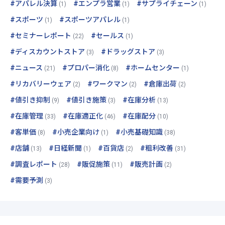
#アパレル決算
#エンプラ営業
#サプライチェーン
(1)
(1)
(1)
#スポーツ
#スポーツアパレル
(1)
(1)
#セミナーレポート
#セールス
(22)
(1)
#ディスカウントストア
#ドラッグストア
(3)
(3)
#ニュース
#プロパー消化
#ホームセンター
(21)
(8)
(1)
#リカバリーウェア
#ワークマン
#倉庫出荷
(2)
(2)
(2)
#値引き抑制
#値引き施策
#在庫分析
(9)
(3)
(13)
#在庫管理
#在庫適正化
#在庫配分
(33)
(46)
(10)
#客単価
#小売企業向け
#小売基礎知識
(8)
(1)
(38)
#店舗
#日経新聞
#百貨店
#粗利改善
(13)
(1)
(2)
(31)
#調査レポート
#販促施策
#販売計画
(28)
(11)
(2)
#需要予測
(3)