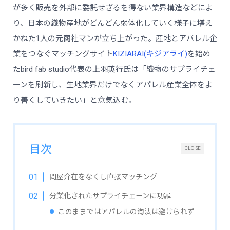
が多く販売を外部に委託せざるを得ない業界構造などによ
り、日本の織物産地がどんどん弱体化していく様子に堪え
かねた1人の元商社マンが立ち上がった。産地とアパレル企
業をつなぐマッチングサイト
KIZIARAI(キジアライ)
を始め
たbird fab studio代表の上羽英行氏は「織物のサプライチェ
ーンを刷新し、生地業界だけでなくアパレル産業全体をよ
り善くしていきたい」と意気込む。
目次
CLOSE
問屋介在をなくし直接マッチング
分業化されたサプライチェーンに功罪
このままではアパレルの淘汰は避けられず