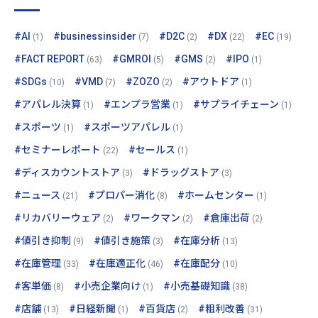
#AI
#businessinsider
#D2C
#DX
#EC
(1)
(7)
(2)
(22)
(19)
#FACT REPORT
#GMROI
#GMS
#IPO
(63)
(5)
(2)
(1)
#SDGs
#VMD
#ZOZO
#アウトドア
(10)
(7)
(2)
(1)
#アパレル決算
#エンプラ営業
#サプライチェーン
(1)
(1)
(1)
#スポーツ
#スポーツアパレル
(1)
(1)
#セミナーレポート
#セールス
(22)
(1)
#ディスカウントストア
#ドラッグストア
(3)
(3)
#ニュース
#プロパー消化
#ホームセンター
(21)
(8)
(1)
#リカバリーウェア
#ワークマン
#倉庫出荷
(2)
(2)
(2)
#値引き抑制
#値引き施策
#在庫分析
(9)
(3)
(13)
#在庫管理
#在庫適正化
#在庫配分
(33)
(46)
(10)
#客単価
#小売企業向け
#小売基礎知識
(8)
(1)
(38)
#店舗
#日経新聞
#百貨店
#粗利改善
(13)
(1)
(2)
(31)