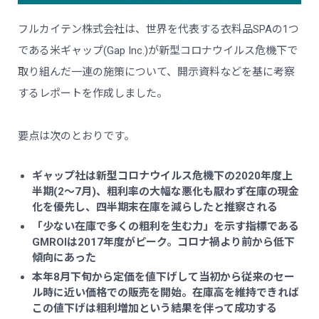
フルカイテン株式会社は、世界を代表する衣料品SPAの1つ
である米ギャップ(Gap Inc.)が新型コロナウイルス危機下で
取り組んだ一連の施策について、開示資料などを基に考察
するレポートを作成しました。
要点は次のとおりです。
ギャップ社は新型コロナウイルス危機下の2020年度上
半期(2～7月)、粗利率の大幅な悪化も厭わず在庫の現金
化を優先し、四半期末在庫を減らしたと推察される
「少ない在庫で多くの粗利を生む力」を示す指標である
GMROIは2017年度がピーク。コロナ禍より前から低下
傾向にあった
本年8月下旬から定価を値下げして当初から従来のセー
ル時に近い価格での販売を開始。在庫高を維持できれば
この値下げは粗利増加という結果を伴って成功する