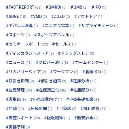
#FACT REPORT
#GMROI
#GMS
#IPO
(63)
(5)
(2)
(1)
#SDGs
#VMD
#ZOZO
#アウトドア
(10)
(7)
(2)
(1)
#アパレル決算
#エンプラ営業
#サプライチェーン
(1)
(1)
(1)
#スポーツ
#スポーツアパレル
(1)
(1)
#セミナーレポート
#セールス
(22)
(1)
#ディスカウントストア
#ドラッグストア
(3)
(3)
#ニュース
#プロパー消化
#ホームセンター
(21)
(8)
(1)
#リカバリーウェア
#ワークマン
#倉庫出荷
(2)
(2)
(2)
#値引き抑制
#値引き施策
#在庫分析
(9)
(3)
(13)
#在庫管理
#在庫適正化
#在庫配分
(33)
(46)
(10)
#客単価
#小売企業向け
#小売基礎知識
(8)
(1)
(38)
#店舗
#日経新聞
#百貨店
#粗利改善
(13)
(1)
(2)
(31)
#調査レポート
#販促施策
#販売計画
(28)
(11)
(2)
#需要予測
(3)