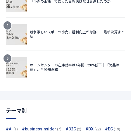
テーマ別
#AI
#businessinsider
#D2C
#DX
#EC
(1)
(7)
(2)
(22)
(19)