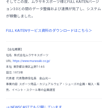
そしてこの度、ムラサキスポーツ様とFULL KAITENバージ
ョン3.0との間のデータ整備および連携が完了し、システム
が稼働しました。
FULL KAITENサービス資料のダウンロードはこちら＞
【会社概要】
社名: 株式会社ムラサキスポーツ
URL:
https://www.murasaki.co.jp/
本社: 東京都台東区上野7-14-5
設立: 1973年
代表者: 代表取締役社長 金山元一
事業内容: スポーツ用品・カジュアルウェア・シューズの企画・輸入・販
売、イベント・スクール等の企画運営
→ NEWSCASTでも公開しています