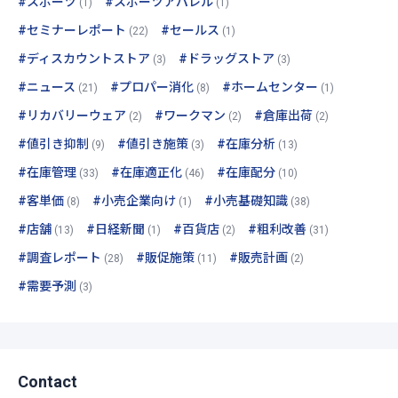
#スポーツ
#スポーツアパレル
(1)
(1)
#セミナーレポート
#セールス
(22)
(1)
#ディスカウントストア
#ドラッグストア
(3)
(3)
#ニュース
#プロパー消化
#ホームセンター
(21)
(8)
(1)
#リカバリーウェア
#ワークマン
#倉庫出荷
(2)
(2)
(2)
#値引き抑制
#値引き施策
#在庫分析
(9)
(3)
(13)
#在庫管理
#在庫適正化
#在庫配分
(33)
(46)
(10)
#客単価
#小売企業向け
#小売基礎知識
(8)
(1)
(38)
#店舗
#日経新聞
#百貨店
#粗利改善
(13)
(1)
(2)
(31)
#調査レポート
#販促施策
#販売計画
(28)
(11)
(2)
#需要予測
(3)
Contact