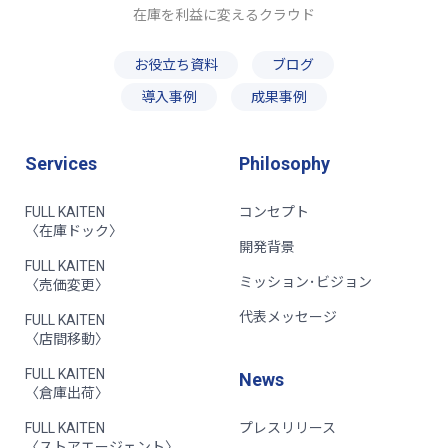
在庫を利益に変えるクラウド
お役立ち資料
ブログ
導入事例
成果事例
Services
Philosophy
FULL KAITEN
コンセプト
〈在庫ドック〉
開発背景
FULL KAITEN
ミッション･ビジョン
〈売価変更〉
代表メッセージ
FULL KAITEN
〈店間移動〉
FULL KAITEN
News
〈倉庫出荷〉
FULL KAITEN
プレスリリース
〈ストアエージェント〉