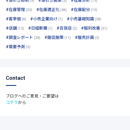
#値引き抑制
#値引き施策
#在庫分析
(9)
(3)
(13)
#在庫管理
#在庫適正化
#在庫配分
(33)
(46)
(10)
#客単価
#小売企業向け
#小売基礎知識
(8)
(1)
(38)
#店舗
#日経新聞
#百貨店
#粗利改善
(13)
(1)
(2)
(31)
#調査レポート
#販促施策
#販売計画
(28)
(11)
(2)
#需要予測
(3)
Contact
ブログへのご意見・ご要望は
コチラ
から