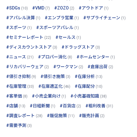
#SDGs
#VMD
#ZOZO
#アウトドア
(10)
(7)
(2)
(1)
#アパレル決算
#エンプラ営業
#サプライチェーン
(1)
(1)
(1)
#スポーツ
#スポーツアパレル
(1)
(1)
#セミナーレポート
#セールス
(22)
(1)
#ディスカウントストア
#ドラッグストア
(3)
(3)
#ニュース
#プロパー消化
#ホームセンター
(21)
(8)
(1)
#リカバリーウェア
#ワークマン
#倉庫出荷
(2)
(2)
(2)
#値引き抑制
#値引き施策
#在庫分析
(9)
(3)
(13)
#在庫管理
#在庫適正化
#在庫配分
(33)
(46)
(10)
#客単価
#小売企業向け
#小売基礎知識
(8)
(1)
(38)
#店舗
#日経新聞
#百貨店
#粗利改善
(13)
(1)
(2)
(31)
#調査レポート
#販促施策
#販売計画
(28)
(11)
(2)
#需要予測
(3)