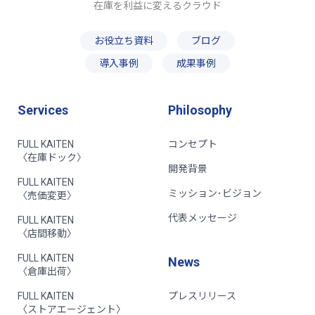
在庫を利益に変えるクラウド
お役立ち資料
ブログ
導入事例
成果事例
Services
Philosophy
FULL KAITEN
コンセプト
〈在庫ドック〉
開発背景
FULL KAITEN
ミッション･ビジョン
〈売価変更〉
代表メッセージ
FULL KAITEN
〈店間移動〉
FULL KAITEN
News
〈倉庫出荷〉
FULL KAITEN
プレスリリース
〈ストアエージェント〉