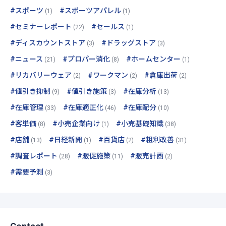
#スポーツ
#スポーツアパレル
(1)
(1)
#セミナーレポート
#セールス
(22)
(1)
#ディスカウントストア
#ドラッグストア
(3)
(3)
#ニュース
#プロパー消化
#ホームセンター
(21)
(8)
(1)
#リカバリーウェア
#ワークマン
#倉庫出荷
(2)
(2)
(2)
#値引き抑制
#値引き施策
#在庫分析
(9)
(3)
(13)
#在庫管理
#在庫適正化
#在庫配分
(33)
(46)
(10)
#客単価
#小売企業向け
#小売基礎知識
(8)
(1)
(38)
#店舗
#日経新聞
#百貨店
#粗利改善
(13)
(1)
(2)
(31)
#調査レポート
#販促施策
#販売計画
(28)
(11)
(2)
#需要予測
(3)