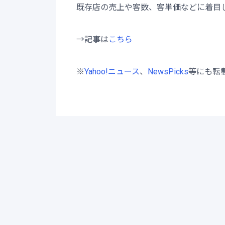
既存店の売上や客数、客単価などに着目
→記事は
こ
ちら
※
Yahoo!ニュース
、
NewsPi
cks
等にも転