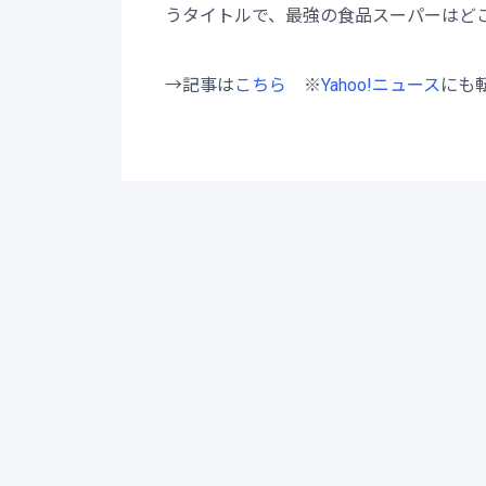
うタイトルで、最強の食品スーパーはど
→記事は
こちら
※
Yahoo!ニュース
にも