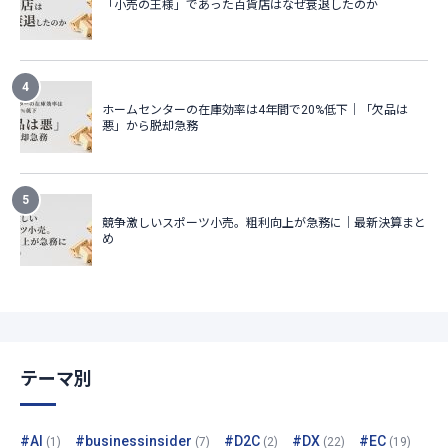
テーマ別
#AI
#businessinsider
#D2C
#DX
#EC
(1)
(7)
(2)
(22)
(19)