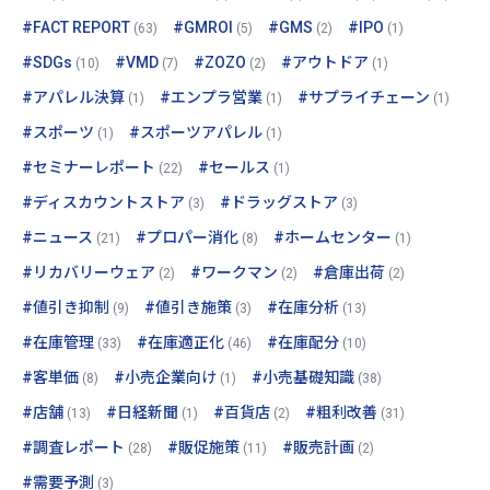
#FACT REPORT
#GMROI
#GMS
#IPO
(63)
(5)
(2)
(1)
#SDGs
#VMD
#ZOZO
#アウトドア
(10)
(7)
(2)
(1)
#アパレル決算
#エンプラ営業
#サプライチェーン
(1)
(1)
(1)
#スポーツ
#スポーツアパレル
(1)
(1)
#セミナーレポート
#セールス
(22)
(1)
#ディスカウントストア
#ドラッグストア
(3)
(3)
#ニュース
#プロパー消化
#ホームセンター
(21)
(8)
(1)
#リカバリーウェア
#ワークマン
#倉庫出荷
(2)
(2)
(2)
#値引き抑制
#値引き施策
#在庫分析
(9)
(3)
(13)
#在庫管理
#在庫適正化
#在庫配分
(33)
(46)
(10)
#客単価
#小売企業向け
#小売基礎知識
(8)
(1)
(38)
#店舗
#日経新聞
#百貨店
#粗利改善
(13)
(1)
(2)
(31)
#調査レポート
#販促施策
#販売計画
(28)
(11)
(2)
#需要予測
(3)