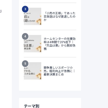
お
ン
テーマ別