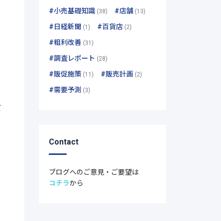
#小売基礎知識
#店舗
(38)
(13)
#日経新聞
#百貨店
(1)
(2)
#粗利改善
(31)
#調査レポート
(28)
#販促施策
#販売計画
(11)
(2)
#需要予測
(3)
て
Contact
ブログへのご意見・ご要望は
コチラ
から