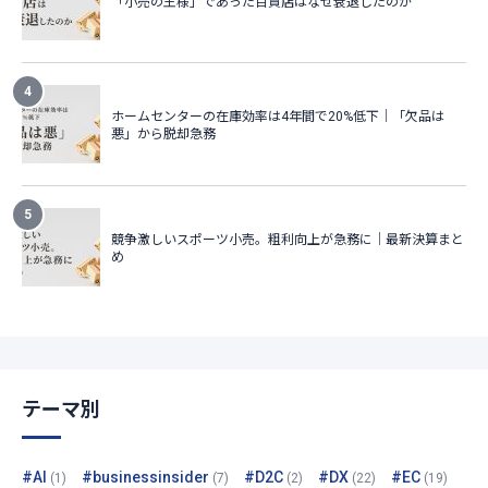
テーマ別
#AI
#businessinsider
#D2C
#DX
#EC
(1)
(7)
(2)
(22)
(19)