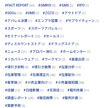
#FACT REPORT
#GMROI
#GMS
#IPO
(63)
(5)
(2)
(1)
#SDGs
#VMD
#ZOZO
#アウトドア
(10)
(7)
(2)
(1)
#アパレル決算
#エンプラ営業
#サプライチェーン
(1)
(1)
(1)
#スポーツ
#スポーツアパレル
(1)
(1)
#セミナーレポート
#セールス
(22)
(1)
#ディスカウントストア
#ドラッグストア
(3)
(3)
#ニュース
#プロパー消化
#ホームセンター
(21)
(8)
(1)
#リカバリーウェア
#ワークマン
#倉庫出荷
(2)
(2)
(2)
#値引き抑制
#値引き施策
#在庫分析
(9)
(3)
(13)
#在庫管理
#在庫適正化
#在庫配分
(33)
(46)
(10)
#客単価
#小売企業向け
#小売基礎知識
(8)
(1)
(38)
#店舗
#日経新聞
#百貨店
#粗利改善
(13)
(1)
(2)
(31)
#調査レポート
#販促施策
#販売計画
(28)
(11)
(2)
#需要予測
(3)