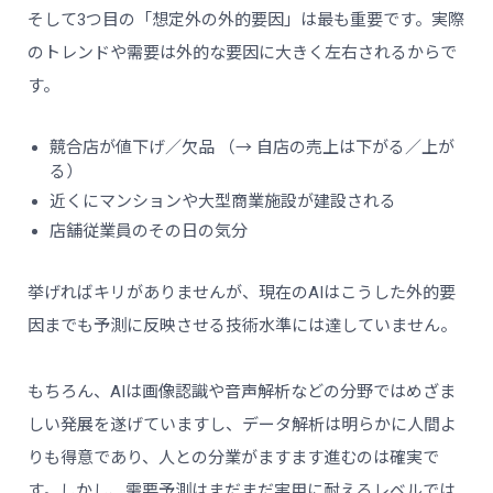
そして3つ目の「想定外の外的要因」は最も重要です。実際
のトレンドや需要は外的な要因に大きく左右されるからで
す。
競合店が値下げ／欠品 （→ 自店の売上は下がる／上が
る）
近くにマンションや大型商業施設が建設される
店舗従業員のその日の気分
挙げればキリがありませんが、現在のAIはこうした外的要
因までも予測に反映させる技術水準には達していません。
もちろん、AIは画像認識や音声解析などの分野ではめざま
しい発展を遂げていますし、データ解析は明らかに人間よ
りも得意であり、人との分業がますます進むのは確実で
す。しかし、需要予測はまだまだ実用に耐えるレベルでは