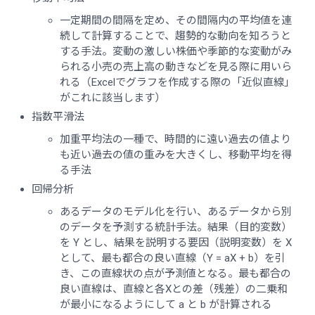
一定期間の間隔を定め、その間隔内の平均値を連
続して計算することで、趨勢的な動向を知ろうと
する手法。変動の激しい株価や季節的な変動がみ
られる小売の売上高の動きなどを見る際に用いら
れる（Excelでグラフを作成する際の「近似直線」
がこれに該当します）
指数平滑法
加重平均法の一種で、時間的に遠い過去の値より
も近い過去の値の重みを大きくし、移動平均を得
る手法
回帰分析
あるデータのモデル化を行い、あるデータから別
のデータを予測する統計手法。結果（目的変数）
を Y とし、結果を説明する要因（説明変数）を X
として、最も都合の良い直線（Y = aX + b）を引
き、この直線状の点が予測値となる。最も都合の
良い直線は、直線と各Xとの差（残差）の二乗和
が最小になるようにして a と b が計算される