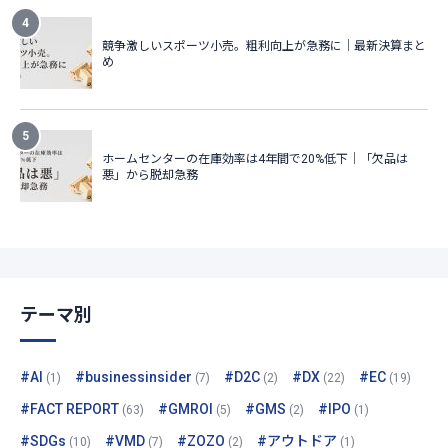
テーマ別
#AI
#businessinsider
#D2C
#DX
#EC
(1)
(7)
(2)
(22)
(19)
#FACT REPORT
#GMROI
#GMS
#IPO
(63)
(5)
(2)
(1)
#SDGs
#VMD
#ZOZO
#アウトドア
(10)
(7)
(2)
(1)