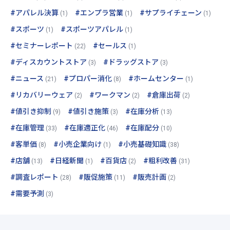
#アパレル決算
#エンプラ営業
#サプライチェーン
(1)
(1)
(1)
#スポーツ
#スポーツアパレル
(1)
(1)
#セミナーレポート
#セールス
(22)
(1)
#ディスカウントストア
#ドラッグストア
(3)
(3)
#ニュース
#プロパー消化
#ホームセンター
(21)
(8)
(1)
#リカバリーウェア
#ワークマン
#倉庫出荷
(2)
(2)
(2)
#値引き抑制
#値引き施策
#在庫分析
(9)
(3)
(13)
#在庫管理
#在庫適正化
#在庫配分
(33)
(46)
(10)
#客単価
#小売企業向け
#小売基礎知識
(8)
(1)
(38)
#店舗
#日経新聞
#百貨店
#粗利改善
(13)
(1)
(2)
(31)
#調査レポート
#販促施策
#販売計画
(28)
(11)
(2)
#需要予測
(3)