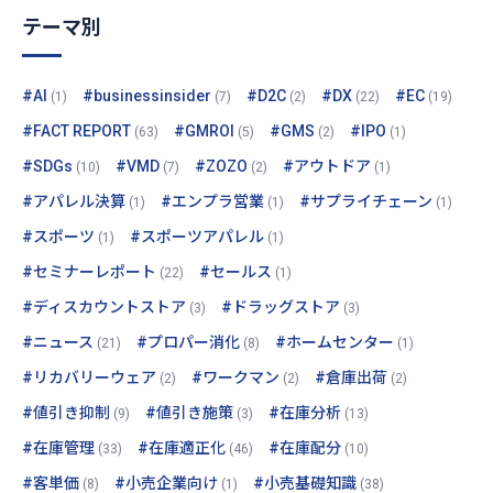
テーマ別
#AI
#businessinsider
#D2C
#DX
#EC
(1)
(7)
(2)
(22)
(19)
#FACT REPORT
#GMROI
#GMS
#IPO
(63)
(5)
(2)
(1)
#SDGs
#VMD
#ZOZO
#アウトドア
(10)
(7)
(2)
(1)
#アパレル決算
#エンプラ営業
#サプライチェーン
(1)
(1)
(1)
#スポーツ
#スポーツアパレル
(1)
(1)
#セミナーレポート
#セールス
(22)
(1)
#ディスカウントストア
#ドラッグストア
(3)
(3)
#ニュース
#プロパー消化
#ホームセンター
(21)
(8)
(1)
#リカバリーウェア
#ワークマン
#倉庫出荷
(2)
(2)
(2)
#値引き抑制
#値引き施策
#在庫分析
(9)
(3)
(13)
#在庫管理
#在庫適正化
#在庫配分
(33)
(46)
(10)
#客単価
#小売企業向け
#小売基礎知識
(8)
(1)
(38)