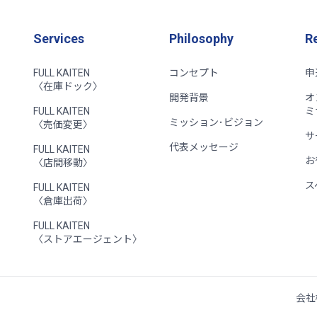
Services
Philosophy
R
FULL KAITEN
コンセプト
申
〈在庫ドック〉
開発背景
オ
FULL KAITEN
ミ
ミッション･ビジョン
〈売価変更〉
サ
代表メッセージ
FULL KAITEN
お
〈店間移動〉
ス
FULL KAITEN
〈倉庫出荷〉
FULL KAITEN
〈ストアエージェント〉
会社