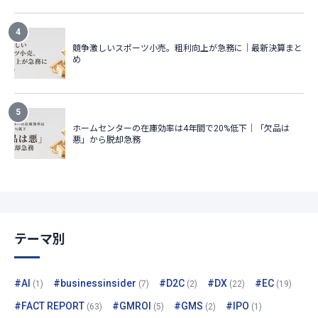
テーマ別
#AI
#businessinsider
#D2C
#DX
#EC
(1)
(7)
(2)
(22)
(19)
#FACT REPORT
#GMROI
#GMS
#IPO
(63)
(5)
(2)
(1)