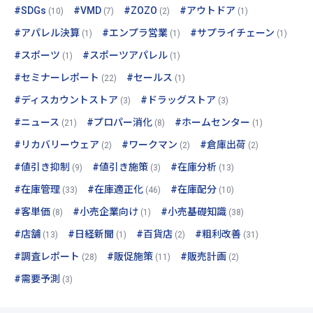
#SDGs
#VMD
#ZOZO
#アウトドア
(10)
(7)
(2)
(1)
#アパレル決算
#エンプラ営業
#サプライチェーン
(1)
(1)
(1)
#スポーツ
#スポーツアパレル
(1)
(1)
#セミナーレポート
#セールス
(22)
(1)
#ディスカウントストア
#ドラッグストア
(3)
(3)
#ニュース
#プロパー消化
#ホームセンター
(21)
(8)
(1)
#リカバリーウェア
#ワークマン
#倉庫出荷
(2)
(2)
(2)
#値引き抑制
#値引き施策
#在庫分析
(9)
(3)
(13)
#在庫管理
#在庫適正化
#在庫配分
(33)
(46)
(10)
#客単価
#小売企業向け
#小売基礎知識
(8)
(1)
(38)
#店舗
#日経新聞
#百貨店
#粗利改善
(13)
(1)
(2)
(31)
#調査レポート
#販促施策
#販売計画
(28)
(11)
(2)
#需要予測
(3)