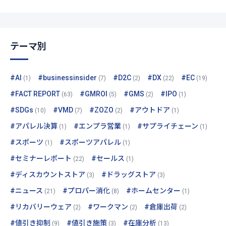
テーマ別
#AI
#businessinsider
#D2C
#DX
#EC
(1)
(7)
(2)
(22)
(19)
#FACT REPORT
#GMROI
#GMS
#IPO
(63)
(5)
(2)
(1)
#SDGs
#VMD
#ZOZO
#アウトドア
(10)
(7)
(2)
(1)
#アパレル決算
#エンプラ営業
#サプライチェーン
(1)
(1)
(1)
#スポーツ
#スポーツアパレル
(1)
(1)
#セミナーレポート
#セールス
(22)
(1)
#ディスカウントストア
#ドラッグストア
(3)
(3)
#ニュース
#プロパー消化
#ホームセンター
(21)
(8)
(1)
#リカバリーウェア
#ワークマン
#倉庫出荷
(2)
(2)
(2)
#値引き抑制
#値引き施策
#在庫分析
(9)
(3)
(13)