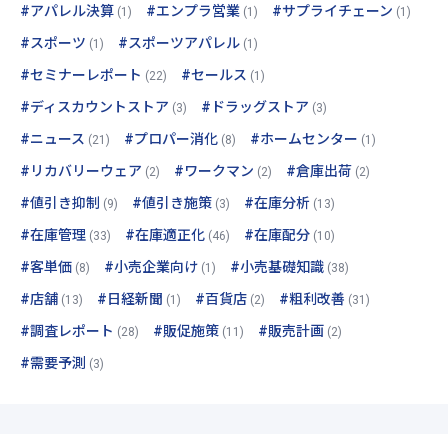
#アパレル決算
#エンプラ営業
#サプライチェーン
(1)
(1)
(1)
#スポーツ
#スポーツアパレル
(1)
(1)
#セミナーレポート
#セールス
(22)
(1)
#ディスカウントストア
#ドラッグストア
(3)
(3)
#ニュース
#プロパー消化
#ホームセンター
(21)
(8)
(1)
#リカバリーウェア
#ワークマン
#倉庫出荷
(2)
(2)
(2)
#値引き抑制
#値引き施策
#在庫分析
(9)
(3)
(13)
#在庫管理
#在庫適正化
#在庫配分
(33)
(46)
(10)
#客単価
#小売企業向け
#小売基礎知識
(8)
(1)
(38)
#店舗
#日経新聞
#百貨店
#粗利改善
(13)
(1)
(2)
(31)
#調査レポート
#販促施策
#販売計画
(28)
(11)
(2)
#需要予測
(3)