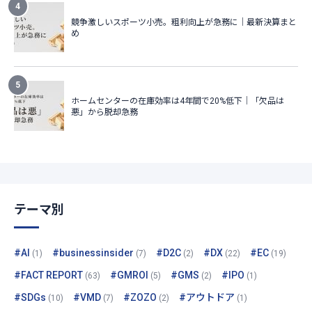
テーマ別
#AI
#businessinsider
#D2C
#DX
#EC
(1)
(7)
(2)
(22)
(19)
#FACT REPORT
#GMROI
#GMS
#IPO
(63)
(5)
(2)
(1)
#SDGs
#VMD
#ZOZO
#アウトドア
(10)
(7)
(2)
(1)