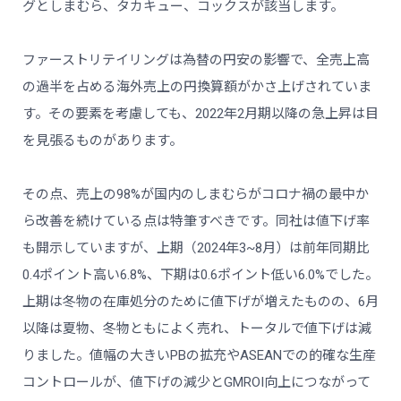
グとしまむら、タカキュー、コックスが該当します。
ファーストリテイリングは為替の円安の影響で、全売上高
の過半を占める海外売上の円換算額がかさ上げされていま
す。その要素を考慮しても、2022年2月期以降の急上昇は目
を見張るものがあります。
その点、売上の98%が国内のしまむらがコロナ禍の最中か
ら改善を続けている点は特筆すべきです。同社は値下げ率
も開示していますが、上期（2024年3~8月）は前年同期比
0.4ポイント高い6.8%、下期は0.6ポイント低い6.0%でした。
上期は冬物の在庫処分のために値下げが増えたものの、6月
以降は夏物、冬物ともによく売れ、トータルで値下げは減
りました。値幅の大きいPBの拡充やASEANでの的確な生産
コントロールが、値下げの減少とGMROI向上につながって