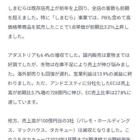
しまむらは既存店売上が前年を上回り、全店の客数も前期
を超えました。特に「しまむら」事業では、PBも含めて高
価格帯商品を拡充したことで1点単価が前期比3.2％上昇し
ました。
アダストリアも6.4%の増収でした。国内販売は夏物までは
好調でしたが、冬物は在庫不足により売上が伸び悩みまし
た。海外卸売りも回復が遅れ、営業利益は13.9%の減益に終
わりました。ただ、アンドエスティに分社化したECは売上
高が前期比5.7%増の728億円に伸び、EC売上比率は27.8%に
達しています。
他方、売上高が100億円台の3社（パレモ・ホールディング
ス、マックハウス、タカキュー）は減収となりました。こ
のうちタカキューは2024年2月期まで6期連続で当期純損失