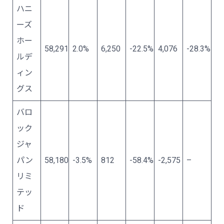
ハニ
ーズ
ホー
58,291
2.0%
6,250
-22.5%
4,076
-28.3%
ルデ
ィン
グス
バロ
ック
ジャ
パン
58,180
-3.5%
812
-58.4%
-2,575
–
リミ
テッ
ド