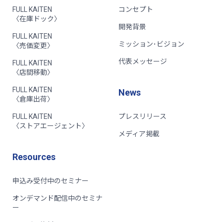
FULL KAITEN
コンセプト
〈在庫ドック〉
開発背景
FULL KAITEN
ミッション･ビジョン
〈売価変更〉
代表メッセージ
FULL KAITEN
〈店間移動〉
FULL KAITEN
News
〈倉庫出荷〉
FULL KAITEN
プレスリリース
〈ストアエージェント〉
メディア掲載
Resources
申込み受付中のセミナー
オンデマンド配信中のセミナ
ー