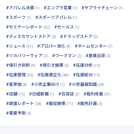
#アパレル決算
#エンプラ営業
#サプライチェーン
(1)
(1)
(1)
#スポーツ
#スポーツアパレル
(1)
(1)
#セミナーレポート
#セールス
(22)
(1)
#ディスカウントストア
#ドラッグストア
(3)
(3)
#ニュース
#プロパー消化
#ホームセンター
(21)
(8)
(1)
#リカバリーウェア
#ワークマン
#倉庫出荷
(2)
(2)
(2)
#値引き抑制
#値引き施策
#在庫分析
(9)
(3)
(13)
#在庫管理
#在庫適正化
#在庫配分
(33)
(46)
(10)
#客単価
#小売企業向け
#小売基礎知識
(8)
(1)
(38)
#店舗
#日経新聞
#百貨店
#粗利改善
(13)
(1)
(2)
(31)
#調査レポート
#販促施策
#販売計画
(28)
(11)
(2)
#需要予測
(3)