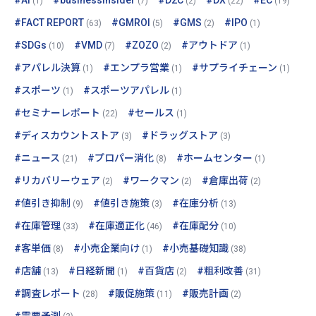
#AI
#businessinsider
#D2C
#DX
#EC
(1)
(7)
(2)
(22)
(19)
#FACT REPORT
#GMROI
#GMS
#IPO
(63)
(5)
(2)
(1)
#SDGs
#VMD
#ZOZO
#アウトドア
(10)
(7)
(2)
(1)
#アパレル決算
#エンプラ営業
#サプライチェーン
(1)
(1)
(1)
#スポーツ
#スポーツアパレル
(1)
(1)
#セミナーレポート
#セールス
(22)
(1)
#ディスカウントストア
#ドラッグストア
(3)
(3)
#ニュース
#プロパー消化
#ホームセンター
(21)
(8)
(1)
#リカバリーウェア
#ワークマン
#倉庫出荷
(2)
(2)
(2)
#値引き抑制
#値引き施策
#在庫分析
(9)
(3)
(13)
#在庫管理
#在庫適正化
#在庫配分
(33)
(46)
(10)
#客単価
#小売企業向け
#小売基礎知識
(8)
(1)
(38)
#店舗
#日経新聞
#百貨店
#粗利改善
(13)
(1)
(2)
(31)
#調査レポート
#販促施策
#販売計画
(28)
(11)
(2)